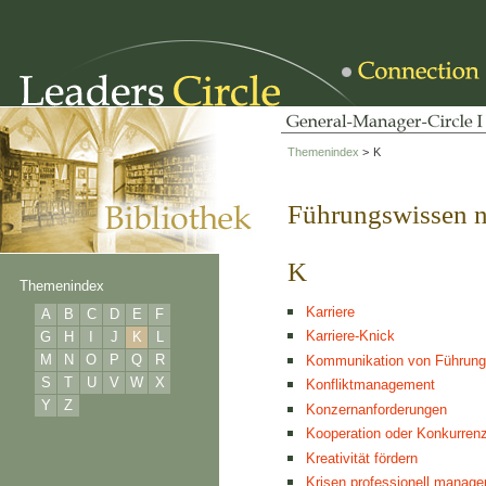
Themenindex
>
K
Führungswissen 
K
Themenindex
Karriere
A
B
C
D
E
F
Karriere-Knick
G
H
I
J
K
L
M
N
O
P
Q
R
Kommunikation von Führung
S
T
U
V
W
X
Konfliktmanagement
Y
Z
Konzernanforderungen
Kooperation oder Konkurren
Kreativität fördern
Krisen professionell manage