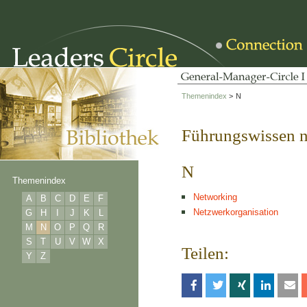
Themenindex
>
N
Führungswissen 
N
Themenindex
Networking
A
B
C
D
E
F
Netzwerkorganisation
G
H
I
J
K
L
M
N
O
P
Q
R
S
T
U
V
W
X
Teilen:
Y
Z