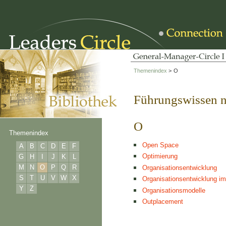
Themenindex
>
O
Führungswissen 
O
Themenindex
Open Space
A
B
C
D
E
F
Optimierung
G
H
I
J
K
L
M
N
O
P
Q
R
Organisationsentwicklung
S
T
U
V
W
X
Organisationsentwicklung im
Y
Z
Organisationsmodelle
Outplacement