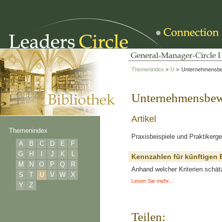
Themenindex
>
U
>
Unternehmensbe
Unternehmensbew
Artikel
Themenindex
Praxisbeispiele und Praktikerge
A
B
C
D
E
F
G
H
I
J
K
L
Kennzahlen für künftigen 
M
N
O
P
Q
R
Anhand welcher Kriterien schätz
S
T
U
V
W
X
Lesen Sie mehr...
Y
Z
Teilen: