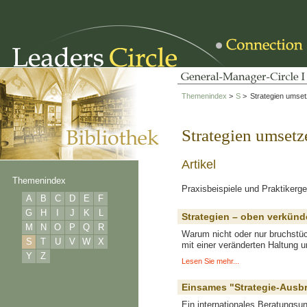
Themenindex
>
S
>
Strategien umse
Strategien umsetz
Artikel
Themenindex
Praxisbeispiele und Praktikerge
A
B
C
D
E
F
G
H
I
J
K
L
Strategien – oben verkün
M
N
O
P
Q
R
Warum nicht oder nur bruchstüc
S
T
U
V
W
X
mit einer veränderten Haltung 
Y
Z
Lesen Sie mehr...
Einsames "Strategie-Ausb
Ein internationales Beratungsun