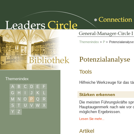
Themenindex
>
P
>
Potenzialanalyse
Potenzialanalyse
Tools
Themenindex
Hilfreiche Werkzeuge für das t
A
B
C
D
E
F
G
H
I
J
K
L
Stärken erkennen
M
N
O
P
Q
R
Die meisten Führungskräfte spre
S
T
U
V
W
X
Hauptaugenmerk nach wie vor d
Y
Z
möglichen Ergebnissen.
Lesen Sie mehr...
Artikel