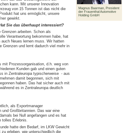
chen kann. Mit unserer Innovation
Magnus Baarman, President
rzeug von 15 Tonnen ist das nicht die
der Frauenthal Automotive
 Produkt hat uns ermöglicht, unsere
Holding GmbH
ner gewirkt.
at Sie das überhaupt interessiert?
e Grenzen arbeiten. Schon als
ielle Verantwortung bekommen habe, hat
h auch Neues lernen muss. Wir hatten
e Grenzen und lernt dadurch viel mehr in
gs mit Prozessorganisation, d.h. weg von
friedenen Kunden gab und einen guten
ss in Zentraleuropa typischerweise - aus
ernehmen damit begonnen, sich mit
begonnen haben. Das hat sicher auch mit
während es in Zentraleuropa deutlich
tlich, als Exportmanager
n und Großbritannien. Das war eine
 damals bei Null angefangen und es hat
 tolles Erlebnis.
 Kunde hatte den Bedarf, im LKW Gewicht
zu erleben, wie unterschiedlich die