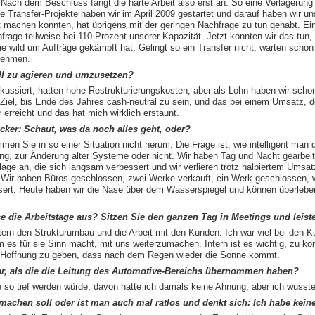
 Nach dem Beschluss fängt die harte Arbeit also erst an. So eine Verlagerung
 Transfer-Projekte haben wir im April 2009 gestartet und darauf haben wir uns
 machen konnten, hat übrigens mit der geringen Nachfrage zu tun gehabt. Ein
rage teilweise bei 110 Prozent unserer Kapazität. Jetzt konnten wir das tun,
 wie wild um Aufträge gekämpft hat. Gelingt so ein Transfer nicht, warten scho
rnehmen.
ell zu agieren und umzusetzen?
fokussiert, hatten hohe Restrukturierungskosten, aber als Lohn haben wir sch
 Ziel, bis Ende des Jahres cash-neutral zu sein, und das bei einem Umsatz, 
erreicht und das hat mich wirklich erstaunt.
cker: Schaut, was da noch alles geht, oder?
n Sie in so einer Situation nicht herum. Die Frage ist, wie intelligent man
ng, zur Änderung alter Systeme oder nicht. Wir haben Tag und Nacht gearbeit
lage an, die sich langsam verbessert und wir verlieren trotz halbiertem Umsa
 Wir haben Büros geschlossen, zwei Werke verkauft, ein Werk geschlossen, wi
essert. Heute haben wir die Nase über dem Wasserspiegel und können überlebe
e die Arbeitstage aus? Sitzen Sie den ganzen Tag in Meetings und leis
tern den Strukturumbau und die Arbeit mit den Kunden. Ich war viel bei den 
 es für sie Sinn macht, mit uns weiterzumachen. Intern ist es wichtig, zu 
uch Hoffnung zu geben, dass nach dem Regen wieder die Sonne kommt.
bar, als die die Leitung des Automotive-Bereichs übernommen haben?
e so tief werden würde, davon hatte ich damals keine Ahnung, aber ich wusst
achen soll oder ist man auch mal ratlos und denkt sich: Ich habe kein