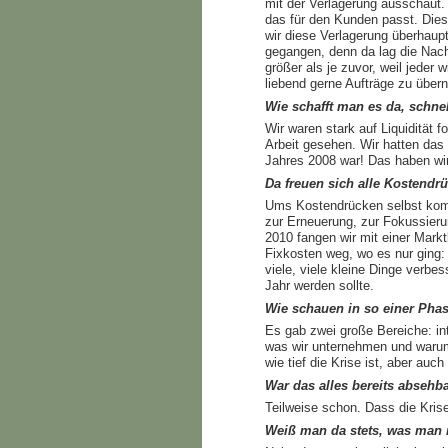
mit der Verlagerung ausschaut.
das für den Kunden passt. Diese
wir diese Verlagerung überhaupt
gegangen, denn da lag die Nachf
größer als je zuvor, weil jeder
liebend gerne Aufträge zu übe
Wie schafft man es da, schn
Wir waren stark auf Liquidität 
Arbeit gesehen. Wir hatten das
Jahres 2008 war! Das haben wir 
Da freuen sich alle Kostendrü
Ums Kostendrücken selbst komme
zur Erneuerung, zur Fokussieru
2010 fangen wir mit einer Markt
Fixkosten weg, wo es nur ging:
viele, viele kleine Dinge verb
Jahr werden sollte.
Wie schauen in so einer Phas
Es gab zwei große Bereiche: in
was wir unternehmen und warum
wie tief die Krise ist, aber a
War das alles bereits abseh
Teilweise schon. Dass die Kris
Weiß man da stets, was man m