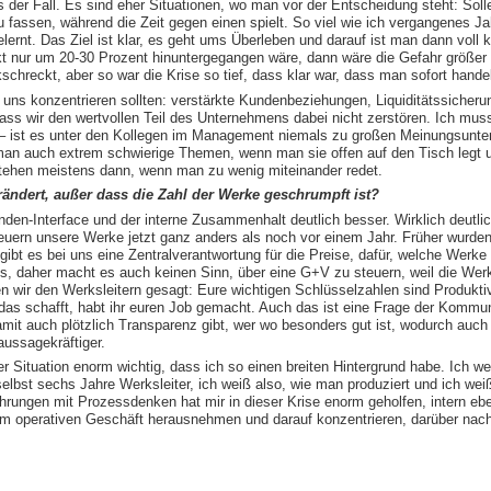
s der Fall. Es sind eher Situationen, wo man vor der Entscheidung steht: Soll
fassen, während die Zeit gegen einen spielt. So viel wie ich vergangenes Ja
ernt. Das Ziel ist klar, es geht ums Überleben und darauf ist man dann voll ko
t nur um 20-30 Prozent hinuntergegangen wäre, dann wäre die Gefahr größer
schreckt, aber so war die Krise so tief, dass klar war, dass man sofort hand
r uns konzentrieren sollten: verstärkte Kundenbeziehungen, Liquiditätssicher
dass wir den wertvollen Teil des Unternehmens dabei nicht zerstören. Ich mus
bei – ist es unter den Kollegen im Management niemals zu großen Meinungsun
man auch extrem schwierige Themen, wenn man sie offen auf den Tisch legt 
stehen meistens dann, wenn man zu wenig miteinander redet.
erändert, außer dass die Zahl der Werke geschrumpft ist?
en-Interface und der interne Zusammenhalt deutlich besser. Wirklich deutlich
teuern unsere Werke jetzt ganz anders als noch vor einem Jahr. Früher wurden
ibt es bei uns eine Zentralverantwortung für die Preise, dafür, welche Werke
s, daher macht es auch keinen Sinn, über eine G+V zu steuern, weil die Werk
 wir den Werksleitern gesagt: Eure wichtigen Schlüsselzahlen sind Produktivi
das schafft, habt ihr euren Job gemacht. Auch das ist eine Frage der Kommu
mit auch plötzlich Transparenz gibt, wer wo besonders gut ist, wodurch auch
aussagekräftiger.
er Situation enorm wichtig, dass ich so einen breiten Hintergrund habe. Ich w
elbst sechs Jahre Werksleiter, ich weiß also, wie man produziert und ich weiß
hrungen mit Prozessdenken hat mir in dieser Krise enorm geholfen, intern e
em operativen Geschäft herausnehmen und darauf konzentrieren, darüber nac