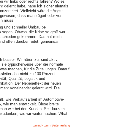
en wir links oder rechts fahren? Wo es
hr gelernt habe, habe ich sicher niemals
nzentriert. Vielleicht wäre die Angst
 gewesen, dass man zögert oder vor
eln muss.
ung und schneller Umbau bei
s sagen: Obwohl die Krise so groß war –
terschieden gekommen. Das hat mich
und offen darüber redet, gemeinsam
 besser. Wir hören zu, sind aktiv,
 sie typischerweise über die normale
 was machen, für die Zuteilungen. Darauf
sleiter das nicht zu 100 Prozent
tät, Qualität, Logistik und
nikation. Der Nebeneffekt der neuen
 mehr voneinander gelernt wird. Die
eiß, wie Verkaufsarbeit im Automotive-
, wie man entwickelt. Diese breite
benso wie bei den Kunden. Seit kurzem
hzudenken, wie wir weitermachen: What
...zurück zum Seitenanfang