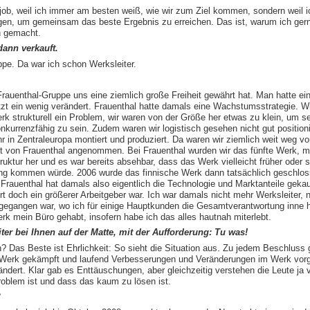
sjob, weil ich immer am besten weiß, wie wir zum Ziel kommen, sondern wei
en, um gemeinsam das beste Ergebnis zu erreichen. Das ist, warum ich ger
n gemacht.
ann verkauft.
ppe. Da war ich schon Werksleiter.
rauenthal-Gruppe uns eine ziemlich große Freiheit gewährt hat. Man hatte ein 
tzt ein wenig verändert. Frauenthal hatte damals eine Wachstumsstrategie. W
rk strukturell ein Problem, wir waren von der Größe her etwas zu klein, um se
kurrenzfähig zu sein. Zudem waren wir logistisch gesehen nicht gut positio
in Zentraleuropa montiert und produziert. Da waren wir ziemlich weit weg v
 von Frauenthal angenommen. Bei Frauenthal wurden wir das fünfte Werk, mi
ruktur her und es war bereits absehbar, dass das Werk vielleicht früher oder 
ung kommen würde. 2006 wurde das finnische Werk dann tatsächlich geschlos
 Frauenthal hat damals also eigentlich die Technologie und Marktanteile gekauf
rt doch ein größerer Arbeitgeber war. Ich war damals nicht mehr Werksleiter,
gegangen war, wo ich für einige Hauptkunden die Gesamtverantwortung inne h
 mein Büro gehabt, insofern habe ich das alles hautnah miterlebt.
iter bei Ihnen auf der Matte, mit der Aufforderung: Tu was!
 Das Beste ist Ehrlichkeit: So sieht die Situation aus. Zu jedem Beschluss
as Werk gekämpft und laufend Verbesserungen und Veränderungen im Werk vo
ändert. Klar gab es Enttäuschungen, aber gleichzeitig verstehen die Leute ja 
oblem ist und dass das kaum zu lösen ist.
?