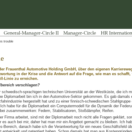
s trouble
le
er Frauenthal Automotive Holding GmbH, über den eigenen Karriereweg
rtung in der Krise und die Antwort auf die Frage, wie man es schafft,
ll-Linie zu erreichen.
lbereich verschlagen?
r schwedisch-sprachigen technischen Universität an der Westküste, die ich 
e Diplomarbeit bin ich in den Automotive-Sektor gekommen. Es gab damals ei
zfahrindustrie hergestellt hat und zu einer finnisch-schwedischen Stahlgruppe 
 Ich habe für die Diplomarbeit ein Computermodell für die Dynamik der Feder
dabei zusammenwirken: Federn, Stabilisatoren, Stoßdämpfer, Reifen.
 Firma arbeitet, sind mit der Diplomarbeit noch nicht alle Fragen geklärt, son
 es auch bei mir, daher hat man mir ein Angebot gemacht zu bleiben. Ich hab
es-Bereich, danach habe ich die Verantwortung für ein neues Geschäftsfeld
lbst entwickelt und patentiert haben. Schon damals hat man aus Kostengründe