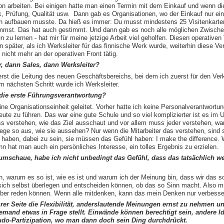
n arbeiten. Bei einigen hatte man einen Termin mit dem Einkauf und wenn die 
nik, Prüfung, Qualität usw. Dann gab es Organisationen, wo der Einkauf nur ein
on aufbauen musste. Da hieß es immer: Du musst mindestens 25 Visitenkarte
mmst. Das hat auch gestimmt. Und dann gab es noch alle möglichen Zwischen
 zu lernen - hat mir für meine jetzige Arbeit viel geholfen. Diesen operativen
n später, als ich Werksleiter für das finnische Werk wurde, weiterhin diese Ve
 nicht mehr an der operativen Front tätig.
, dann Sales, dann Werksleiter?
erst die Leitung des neuen Geschäftsbereichs, bei dem ich zuerst für den Ver
Im nächsten Schritt wurde ich Werksleiter.
 die erste Führungsverantwortung?
ine Organisationseinheit geleitet. Vorher hatte ich keine Personalverantwortu
Leute zu führen. Das war eine gute Schule und so viel komplizierter ist es i
ss verstehen, wie das Ziel ausschaut und vor allem muss jeder verstehen, w
ge so aus, wie sie aussehen? Nur wenn die Mitarbeiter das verstehen, sind s
e haben, dabei zu sein, sie müssen das Gefühl haben: I make the difference. 
ann hat man auch ein persönliches Interesse, ein tolles Ergebnis zu erzielen.
schaue, habe ich nicht unbedingt das Gefühl, dass das tatsächlich weit 
n, warum es so ist, wie es ist und warum ich der Meinung bin, dass wir das 
r sich selbst überlegen und entscheiden können, ob das so Sinn macht. Also m
über reden können. Wenn alle mitdenken, kann das mein Denken nur verbesse
hrer Seite die Flexibilität, anderslautende Meinungen ernst zu nehmen und
emand etwas in Frage stellt. Einwände können berechtigt sein, andere Ide
eudo-Partizipation, wo man dann doch sein Ding durchdrückt.