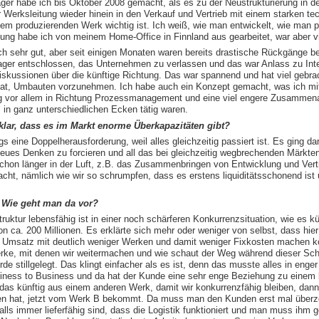
r habe ich bis Oktober 2008 gemacht, als es zu der Neustrukturierung in d
 Werksleitung wieder hinein in den Verkauf und Vertrieb mit einem starken t
em produzierenden Werk wichtig ist. Ich weiß, wie man entwickelt, wie man 
ung habe ich von meinem Home-Office in Finnland aus gearbeitet, war aber v
h sehr gut, aber seit einigen Monaten waren bereits drastische Rückgänge b
ger entschlossen, das Unternehmen zu verlassen und das war Anlass zu Inte
skussionen über die künftige Richtung. Das war spannend und hat viel gebrach
at, Umbauten vorzunehmen. Ich habe auch ein Konzept gemacht, was ich mi
ng vor allem in Richtung Prozessmanagement und eine viel engere Zusammena
 in ganz unterschiedlichen Ecken tätig waren.
klar, dass es im Markt enorme Überkapazitäten gibt?
ngs eine Doppelherausforderung, weil alles gleichzeitig passiert ist. Es ging
 neues Denken zu forcieren und all das bei gleichzeitig wegbrechenden Mär
 schon länger in der Luft, z.B. das Zusammenbringen von Entwicklung und Vert
cht, nämlich wie wir so schrumpfen, dass es erstens liquiditätsschonend ist 
 Wie geht man da vor?
ktur lebensfähig ist in einer noch schärferen Konkurrenzsituation, wie es kün
ca. 200 Millionen. Es erklärte sich mehr oder weniger von selbst, dass hier 
ben Umsatz mit deutlich weniger Werken und damit weniger Fixkosten machen
Werke, mit denen wir weitermachen und wie schaut der Weg während dieser 
de stillgelegt. Das klingt einfacher als es ist, denn das musste alles in en
siness to Business und da hat der Kunde eine sehr enge Beziehung zu einem 
n das künftig aus einem anderen Werk, damit wir konkurrenzfähig bleiben, dann 
n hat, jetzt vom Werk B bekommt. Da muss man den Kunden erst mal überze
alls immer lieferfähig sind, dass die Logistik funktioniert und man muss ihm