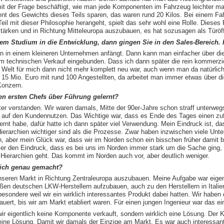
t der Frage beschäftigt, wie man jede Komponenten im Fahrzeug leichter ma
nt des Gewichts dieses Teils sparen, das waren rund 20 Kilos. Bei einem Fah
il mit dieser Philosophie herangeht, spielt das sehr wohl eine Rolle. Dieses
stärken und in Richtung Mitteleuropa auszubauen, es hat sozusagen als Türöff
em Studium in die Entwicklung, dann gingen Sie in den Sales-Bereich. H
man in einem kleineren Unternehmen anfängt. Dann kann man einfacher über di
 im technischen Verkauf eingebunden. Dass ich dann später die rein kommerz
e Welt für mich dann nicht mehr komplett neu war, auch wenn man da natürlic
15 Mio. Euro mit rund 100 Angestellten, da arbeitet man immer etwas über di
Konzern.
n ersten Chefs über Führung gelernt?
ter verstanden. Wir waren damals, Mitte der 90er-Jahre schon straff unterwe
s auf den Kundennutzen. Das Wichtige war, dass es Ende des Tages einen zu
rnt habe, dafür hatte ich dann später viel Verwendung. Mein Eindruck ist, da
erarchien wichtiger sind als die Prozesse. Zwar haben inzwischen viele Unt
 aber mein Glück war, dass wir im Norden schon ein bisschen früher damit 
mmer den Eindruck, dass es bei uns im Norden immer stark um die Sache ging, 
ierarchien geht. Das kommt im Norden auch vor, aber deutlich weniger.
eich genau gemacht?
seren Markt in Richtung Zentraleuropa auszubauen. Meine Aufgabe war eigen
n deutschen LKW-Herstellern aufzubauen, auch zu den Herstellern in Italie
esondere weil wir ein wirklich interessantes Produkt dabei hatten. Wir haben
auert, bis wir am Markt etabliert waren. Für einen jungen Ingenieur war das ein
r eigentlich keine Komponente verkauft, sondern wirklich eine Lösung. Der
eine Lösung. Damit wir damals der Einzige am Markt. Es war auch interessant 