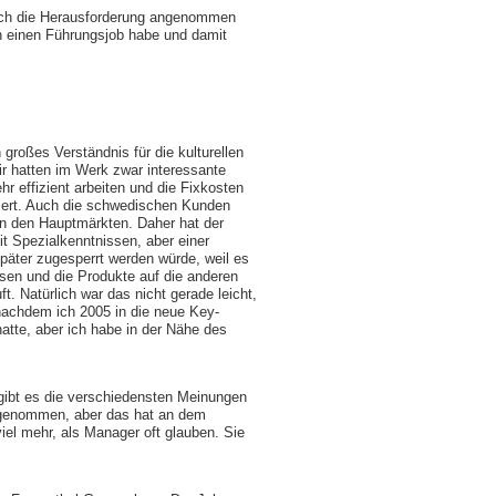
l ich die Herausforderung angenommen
n einen Führungsjob habe und damit
großes Verständnis für die kulturellen
ir hatten im Werk zwar interessante
hr effizient arbeiten und die Fixkosten
niert. Auch die schwedischen Kunden
on den Hauptmärkten. Daher hat der
t Spezialkenntnissen, aber einer
später zugesperrt werden würde, weil es
sen und die Produkte auf die anderen
t. Natürlich war das nicht gerade leicht,
 nachdem ich 2005 in die neue Key-
atte, aber ich habe in der Nähe des
 gibt es die verschiedensten Meinungen
rgenommen, aber das hat an dem
viel mehr, als Manager oft glauben. Sie