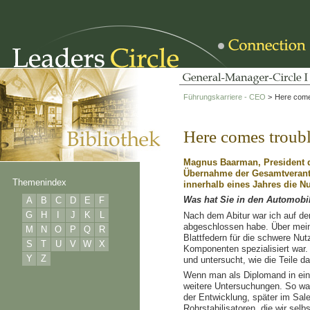
Führungskarriere - CEO
>
Here come
Here comes troub
Magnus Baarman, President d
Übernahme der Gesamtverantwo
Themenindex
innerhalb eines Jahres die Nu
Was hat Sie in den Automobi
A
B
C
D
E
F
G
H
I
J
K
L
Nach dem Abitur war ich auf de
abgeschlossen habe. Über mein
M
N
O
P
Q
R
Blattfedern für die schwere Nut
S
T
U
V
W
X
Komponenten spezialisiert war.
Y
Z
und untersucht, wie die Teile 
Wenn man als Diplomand in einer
weitere Untersuchungen. So war
der Entwicklung, später im Sal
Rohrstabilisatoren, die wir se