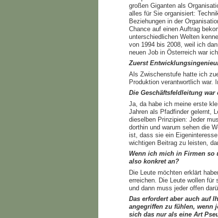
großen Giganten als Organisatio
alles für Sie organisiert: Tech
Beziehungen in der Organisati
Chance auf einen Auftrag beko
unterschiedlichen Welten kennen
von 1994 bis 2008, weil ich dan
neuen Job in Österreich war ich
Zuerst Entwicklungsingenieur
Als Zwischenstufe hatte ich zu
Produktion verantwortlich war. 
Die Geschäftsfeldleitung war
Ja, da habe ich meine erste kle
Jahren als Pfadfinder gelernt, 
dieselben Prinzipien: Jeder mu
dorthin und warum sehen die We
ist, dass sie ein Eigeninteress
wichtigen Beitrag zu leisten, d
Wenn ich mich in Firmen so um
also konkret an?
Die Leute möchten erklärt habe
erreichen. Die Leute wollen fü
und dann muss jeder offen dar
Das erfordert aber auch auf I
angegriffen zu fühlen, wenn j
sich das nur als eine Art Ps