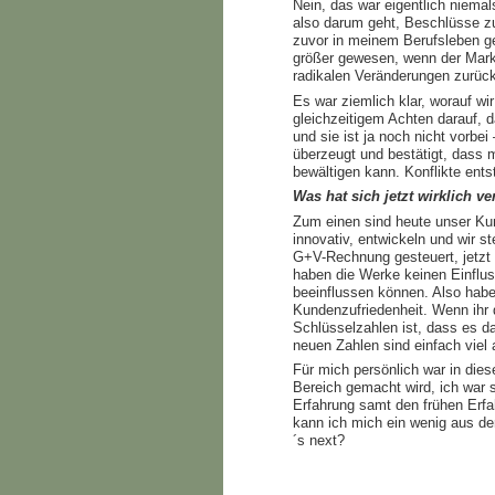
Nein, das war eigentlich niemal
also darum geht, Beschlüsse zu 
zuvor in meinem Berufsleben gel
größer gewesen, wenn der Mark
radikalen Veränderungen zurück
Es war ziemlich klar, worauf wi
gleichzeitigem Achten darauf, 
und sie ist ja noch nicht vor
überzeugt und bestätigt, dass 
bewältigen kann. Konflikte ent
Was hat sich jetzt wirklich v
Zum einen sind heute unser Kund
innovativ, entwickeln und wir s
G+V-Rechnung gesteuert, jetzt g
haben die Werke keinen Einflus
beeinflussen können. Also haben
Kundenzufriedenheit. Wenn ihr 
Schlüsselzahlen ist, dass es da
neuen Zahlen sind einfach viel 
Für mich persönlich war in dies
Bereich gemacht wird, ich war s
Erfahrung samt den frühen Erfa
kann ich mich ein wenig aus d
´s next?