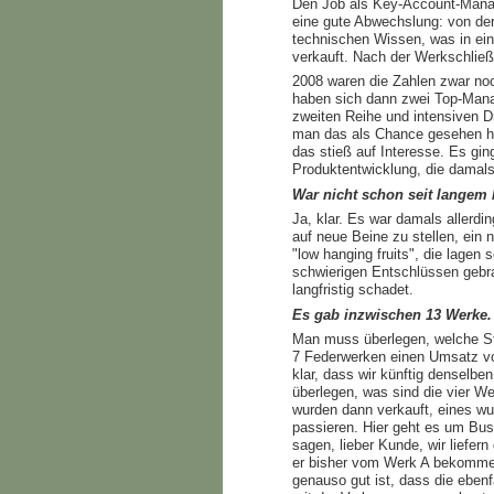
Den Job als Key-Account-Manage
eine gute Abwechslung: von der
technischen Wissen, was in ein
verkauft. Nach der Werkschließ
2008 waren die Zahlen zwar noc
haben sich dann zwei Top-Mana
zweiten Reihe und intensiven Di
man das als Chance gesehen h
das stieß auf Interesse. Es gi
Produktentwicklung, die damals
War nicht schon seit langem 
Ja, klar. Es war damals allerdi
auf neue Beine zu stellen, ein
"low hanging fruits", die lagen
schwierigen Entschlüssen gebra
langfristig schadet.
Es gab inzwischen 13 Werke.
Man muss überlegen, welche Stru
7 Federwerken einen Umsatz von 
klar, dass wir künftig densel
überlegen, was sind die vier 
wurden dann verkauft, eines wur
passieren. Hier geht es um Bu
sagen, lieber Kunde, wir liefer
er bisher vom Werk A bekomme
genauso gut ist, dass die ebenf