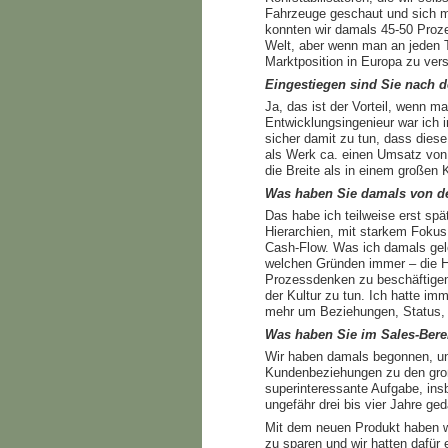
Fahrzeuge geschaut und sich mi
konnten wir damals 45-50 Proze
Welt, aber wenn man an jeden Te
Marktposition in Europa zu ver
Eingestiegen sind Sie nach d
Ja, das ist der Vorteil, wenn 
Entwicklungsingenieur war ich
sicher damit zu tun, dass dies
als Werk ca. einen Umsatz von 
die Breite als in einem großen 
Was haben Sie damals von de
Das habe ich teilweise erst spä
Hierarchien, mit starkem Foku
Cash-Flow. Was ich damals gele
welchen Gründen immer – die Hi
Prozessdenken zu beschäftigen,
der Kultur zu tun. Ich hatte i
mehr um Beziehungen, Status, H
Was haben Sie im Sales-Ber
Wir haben damals begonnen, un
Kundenbeziehungen zu den große
superinteressante Aufgabe, insb
ungefähr drei bis vier Jahre ged
Mit dem neuen Produkt haben wi
zu sparen und wir hatten dafür 