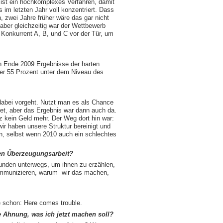
 ist ein hochkomplexes Verfahren, damit
 im letzten Jahr voll konzentriert. Dass
, zwei Jahre früher wäre das gar nicht
 aber gleichzeitig war der Wettbewerb
n Konkurrent A, B, und C vor der Tür, um
on Ende 2009 Ergebnisse der harten
der 55 Prozent unter dem Niveau des
 dabei vorgeht. Nutzt man es als Chance
et, aber das Ergebnis war dann auch da.
tz kein Geld mehr. Der Weg dort hin war:
r haben unsere Struktur bereinigt und
n, selbst wenn 2010 auch ein schlechtes
ten Überzeugungsarbeit?
Kunden unterwegs, um ihnen zu erzählen,
kommunizieren, warum wir das machen,
e schon: Here comes trouble.
e Ahnung, was ich jetzt machen soll?