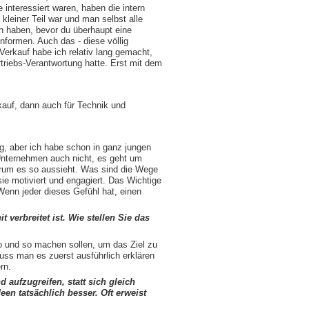
interessiert waren, haben die intern
 kleiner Teil war und man selbst alle
n haben, bevor du überhaupt eine
formen. Auch das - diese völlig
 Verkauf habe ich relativ lang gemacht,
rtriebs-Verantwortung hatte. Erst mit dem
kauf, dann auch für Technik und
ng, aber ich habe schon in ganz jungen
m Unternehmen auch nicht, es geht um
arum es so aussieht. Was sind die Wege
ie motiviert und engagiert. Das Wichtige
Wenn jeder dieses Gefühl hat, einen
verbreitet ist. Wie stellen Sie das
so und so machen sollen, um das Ziel zu
uss man es zuerst ausführlich erklären
rn.
 aufzugreifen, statt sich gleich
en tatsächlich besser. Oft erweist