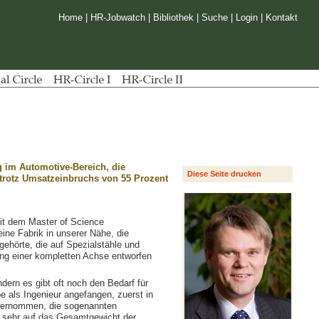
Home
|
HR-Jobwatch
|
Bibliothek
|
Suche
|
Login
|
Kontakt
 im Automotive-Bereich, die
Diese Seite drucken
 trotz Umsatzeinbruchs von 55 Prozent
mit dem Master of Science
ne Fabrik in unserer Nähe, die
gehörte, die auf Spezialstähle und
ung einer kompletten Achse entworfen
dern es gibt oft noch den Bedarf für
e als Ingenieur angefangen, zuerst in
 übernommen, die sogenannten
n sehr auf das Gesamtgewicht der