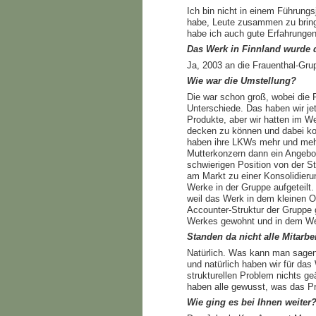
Ich bin nicht in einem Führung
habe, Leute zusammen zu bring
habe ich auch gute Erfahrunge
Das Werk in Finnland wurde d
Ja, 2003 an die Frauenthal-Gru
Wie war die Umstellung?
Die war schon groß, wobei die F
Unterschiede. Das haben wir je
Produkte, aber wir hatten im We
decken zu können und dabei kon
haben ihre LKWs mehr und mehr 
Mutterkonzern dann ein Angebot
schwierigen Position von der St
am Markt zu einer Konsolidier
Werke in der Gruppe aufgeteilt.
weil das Werk in dem kleinen O
Accounter-Struktur der Gruppe 
Werkes gewohnt und in dem Werk
Standen da nicht alle Mitarbe
Natürlich. Was kann man sagen?
und natürlich haben wir für d
strukturellen Problem nichts ge
haben alle gewusst, was das Pr
Wie ging es bei Ihnen weiter