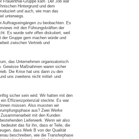
er Frauenthal-Gruppe kam. Der Job war
echnischen Hintergrund und dem
produziert und auch, wie man das
iel unterwegs.
ei Auftragseingängen zu beobachten. Es
rviews mit den Führungskräften der
t. Es wurde sehr offen diskutiert, weil
t der Gruppe gern machen würde und
rbeit zwischen Vertrieb und
 darum, das Unternehmen organisatorisch
kten. Gewisse Maßnahmen waren sicher
rieb. Die Krise hat uns dann zu den
und uns zweitens nicht mittel- und
ftig sicher sein wird. Wir hatten mit den
ein Effizienzpotenzial steckte. Es war
 können müssen. Also mussten wir
Schrumpfungsphase aus? Zwei Werke
ger Zusammenarbeit mit den Kunden
bestehenden Lieferwerk. Wenn wir also
bedeutet das für ihn, dass er Teile, die
ugen, dass Werk B von der Qualität
 genau beschreiben, wie die Transferphase