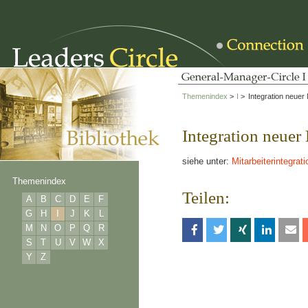
Themenindex
>
I
>
Integration neuer 
Integration neuer 
siehe unter:
Mitarbeiterintegrati
Themenindex
Teilen:
A
B
C
D
E
F
G
H
I
J
K
L
M
N
O
P
Q
R
S
T
U
V
W
X
Y
Z