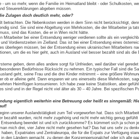
 - um so mehr, wenn die Familie im Heimatland bleibt - oder Schulkosten, wen
land Steuererklärungen abgeben müssen.
die Zulagen doch deutlich mehr, oder?
lt betrachten. Die Nebenkosten werden in dem Sinn nicht berücksichtigt, denn 
endig sind. Sie sind eine Abgeltung von Mehrkosten, die der Mitarbeiter ja tat
uss, sind das Kosten, die er in Wien nicht hätte.
in Mitarbeiter bei einer Entsendung weniger verdienen sollte als ein vergleichba
und Vordienstzeiten im Zielland. Das ist bei einer Entsendung eines österreic
es überlegen müssen, bei der Entsendung eines ukrainischen Mitarbeiters na
ionen, um die es hier geht, auch im Ausland viel besser bezahlt sind als die 
steme geben, denn alles andere sorgt für Unfrieden, weil darüber viel geredet
ie besonderen Bedürfnisse Rücksicht zu nehmen. Ein typischer Fall sind die S
 Ausland geht, seine Frau und die drei Kinder mitnimmt – eine größere Wohnung
r ob er alleine geht. Dann ersparen wir uns einerseits diese Mehrkosten, sag
mehrten Heimflügen konsumieren. Ich habe zwar keine Statistiken, aber gefüh
s sind und in der Regel nicht viel älter als 30 – 40 Jahre. Bei spezifischen P
endung eigentlich weiterhin eine Betreuung oder heißt es sinngemäß: Hier
auf!
ginn unserer Auslandstätigkeit zum Teil vorgeworfen hat. Dass sich Mitarbeit
er bezahlt wurden, nicht mehr zugehörig und nicht mehr wichtig genug gefühlt 
e Entsendung beendet ist und ich zurückkomme? Es kümmert sich ja schon je
n mich drei, vier Jahre nicht mehr gesehen hat? Das hat uns sehr zu denke
 haben, Expatriates und Zentraleuropa, die für die Expats zur Verfügung stan
in den Ländern gemacht, zu denen der Konzernpersonalchef oder ich alle paa