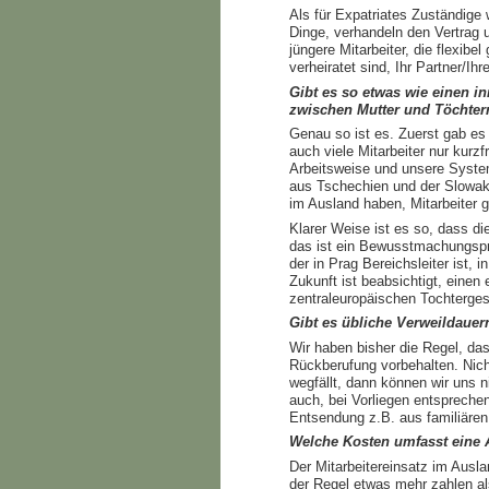
Als für Expatriates Zuständige 
Dinge, verhandeln den Vertrag
jüngere Mitarbeiter, die flexibe
verheiratet sind, Ihr Partner/Ihr
Gibt es so etwas wie einen 
zwischen Mutter und Töchter
Genau so ist es. Zuerst gab e
auch viele Mitarbeiter nur kur
Arbeitsweise und unsere System
aus Tschechien und der Slowake
im Ausland haben, Mitarbeiter 
Klarer Weise ist es so, dass di
das ist ein Bewusstmachungsproz
der in Prag Bereichsleiter ist, 
Zukunft ist beabsichtigt, einen
zentraleuropäischen Tochterges
Gibt es übliche Verweildauer
Wir haben bisher die Regel, das
Rückberufung vorbehalten. Nich
wegfällt, dann können wir uns n
auch, bei Vorliegen entsprechen
Entsendung z.B. aus familiären
Welche Kosten umfasst eine
Der Mitarbeitereinsatz im Ausla
der Regel etwas mehr zahlen al