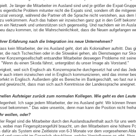
ielt. Je länger die Mitarbeiter im Ausland sind und je größer die Expat-Grupp
as eigentliche Problem mitunter nicht die Expats sind, sondern oft die mitgere
ozial versorgt, während die Partner oft die Sprache nicht verstehen, aus de
 zu verkümmern. Auch das haben wir inzwischen ganz gut in den Griff bekom
uen ein Netzwerk und unterstützen sich gegenseitig. Und nachdem wir im Ausla
neu dazu kommen, ist die Wahrscheinlichkeit, dass die Neuen aufgefangen we
 Ihrer Erfahrung nach die Integration ins neue Unternehmen?
ss kein Mitarbeiter, der ins Ausland geht, dort als Kolonialherr auftritt. Das g
er, die nach Tschechien oder in die Slowakei gehen, als Dienstwagen nur Sk
einer Konzerngesellschaft entsandter Mitarbeiter deswegen Probleme mit sein
 "Wenn du einen Skoda fährst, untergräbst du unser Image als Vorstand."
erigkeit, weil sich Englisch als Konzernsprache durchgesetzt hat und das Je
r auch intern inzwischen viel in Englisch kommunizieren, wird das immer bess
rfekt in Englisch. Außerdem gibt es Bereiche im Bankgeschäft, wo fast nur i
ll und gewünscht, dass man sich auch Kenntnisse der Landessprache aneignet.
nellen Aufsteiger zurück zum normalen Kollegen. Wie geht es den Leut
legenheit. Ich sage jedem Mitarbeiter, der ins Ausland geht: Wir können Ihnen 
sel bekommen." Das wäre unseriös, denn man kann die Position nicht freiha
ehr wollen, oder?
er Regel sind die Mitarbeiter durch den Auslandsaufenthalt auch für uns wert
, wobei man Fingerspitzengefühl braucht, um den Mitarbeitern eine höhere Pos
 dafür als System eine Zeitleiste von 6-3 Monate vor dem vorgesehenen Abla
uf und versucht im Gespräch abzuklären, welche Vorstellungen es gibt. Aber 