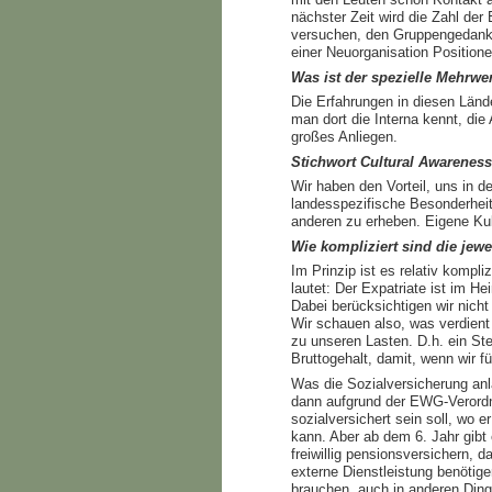
nächster Zeit wird die Zahl de
versuchen, den Gruppengedanken
einer Neuorganisation Position
Was ist der spezielle Mehrw
Die Erfahrungen in diesen Länd
man dort die Interna kennt, di
großes Anliegen.
Stichwort Cultural Awareness
Wir haben den Vorteil, uns in d
landesspezifische Besonderheite
anderen zu erheben. Eigene Kult
Wie kompliziert sind die jew
Im Prinzip ist es relativ komp
lautet: Der Expatriate ist im 
Dabei berücksichtigen wir nicht
Wir schauen also, was verdient 
zu unseren Lasten. D.h. ein St
Bruttogehalt, damit, wenn wir f
Was die Sozialversicherung anla
dann aufgrund der EWG-Verordnu
sozialversichert sein soll, wo e
kann. Aber ab dem 6. Jahr gibt 
freiwillig pensionsversichern, 
externe Dienstleistung benötige
brauchen, auch in anderen Ding