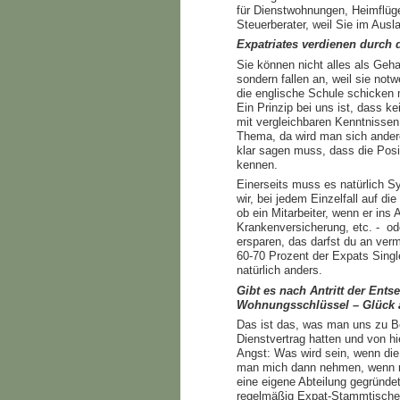
für Dienstwohnungen, Heimflüge
Steuerberater, weil Sie im Aus
Expatriates verdienen durch 
Sie können nicht alles als Geha
sondern fallen an, weil sie notw
die englische Schule schicken m
Ein Prinzip bei uns ist, dass ke
mit vergleichbaren Kenntnissen 
Thema, da wird man sich ander
klar sagen muss, dass die Posit
kennen.
Einerseits muss es natürlich Sy
wir, bei jedem Einzelfall auf d
ob ein Mitarbeiter, wenn er ins
Krankenversicherung, etc. - ode
ersparen, das darfst du an ver
60-70 Prozent der Expats Single
natürlich anders.
Gibt es nach Antritt der Ents
Wohnungsschlüssel – Glück 
Das ist das, was man uns zu Be
Dienstvertrag hatten und von hi
Angst: Was wird sein, wenn di
man mich dann nehmen, wenn ma
eine eigene Abteilung gegründet
regelmäßig Expat-Stammtische 