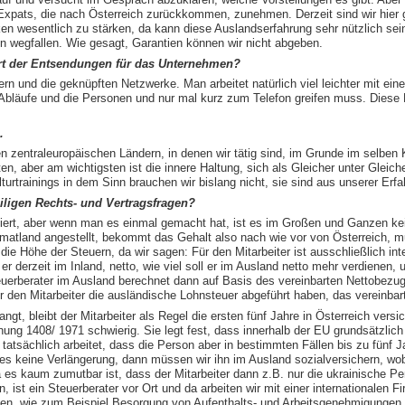
r Expats, die nach Österreich zurückkommen, zunehmen. Derzeit sind wir hie
 wesentlich zu stärken, da kann diese Auslandserfahrung sehr nützlich sei
en wegfallen. Wie gesagt, Garantien können wir nicht abgeben.
ert der Entsendungen für das Unternehmen?
ern und die geknüpften Netzwerke. Man arbeitet natürlich viel leichter mit e
e Abläufe und die Personen und nur mal kurz zum Telefon greifen muss. Diese
.
en zentraleuropäischen Ländern, in denen wir tätig sind, im Grunde im selben
n, aber am wichtigsten ist die innere Haltung, sich als Gleicher unter Gleiche
urtrainings in dem Sinn brauchen wir bislang nicht, sie sind aus unserer Erfa
eiligen Rechts- und Vertragsfragen?
liziert, aber wenn man es einmal gemacht hat, ist es im Großen und Ganzen k
Heimatland angestellt, bekommt das Gehalt also nach wie vor von Österreich, 
 die Höhe der Steuern, da wir sagen: Für den Mitarbeiter ist ausschließlich in
er derzeit im Inland, netto, wie viel soll er im Ausland netto mehr verdienen,
euerberater im Ausland berechnet dann auf Basis des vereinbarten Nettobezug
ür den Mitarbeiter die ausländische Lohnsteuer abgeführt haben, das vereinbart
ngt, bleibt der Mitarbeiter als Regel die ersten fünf Jahre in Österreich vers
ng 1408/ 1971 schwierig. Sie legt fest, dass innerhalb der EU grundsätzlich 
r tatsächlich arbeitet, dass die Person aber in bestimmten Fällen bis zu fünf 
es keine Verlängerung, dann müssen wir ihn im Ausland sozialversichern, wobe
da es kaum zumutbar ist, dass der Mitarbeiter dann z.B. nur die ukrainische 
n, ist ein Steuerberater vor Ort und da arbeiten wir mit einer internationalen
en, wie zum Beispiel Besorgung von Aufenthalts- und Arbeitsgenehmigungen, hi