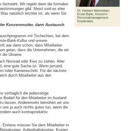
s feststeht. Wir regeln dann die formalen
bestimmungen gibt. Meist sind es eher
Dr. Herbert Mannsbart,
 Was natürlich leichter ist, als wenn Sie
Erste-Bank, Konzern-
Personalmanagement
Expatriates
 der Konzernmutter, dann Austausch
stauschprogramm mit Tschechien, bei dem
Erste-Bank-Kultur und unsere
itt war dann schon, dass Mitarbeiter
hon getan, dass die Unternehmen, die wir
 die Ukraine.
nach Novisad oder Kiev zu ziehen. Aber
nd, eine gute Sache ist. Wenn jemand,
n toller Karriereschritt. Für die nächste
reich durch Mitarbeiter aus den
 vertraglich die jederzeitige
r Bedarf für den Mitarbeiter im Ausland
n zu lassen. Andererseits bemühen wir uns
r uns ja auch nichts gutes tun, wenn die
sondern auch kontraproduktiv.
s. Erstens müssen Sie dem Mitarbeiter in
 Reisekosten, Aufenthaltskosten, Kosten