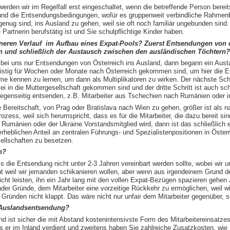
werden wir im Regelfall erst eingeschaltet, wenn die betreffende Person bereit
 und die Entsendungsbedingungen, wofür es gruppenweit verbindliche Rahmen
l genug sind, ins Ausland zu gehen, weil sie oft noch familiär ungebunden sind.
e Partnerin berufstätig ist und Sie schulpflichtige Kinder haben.
inneren Verlauf im Aufbau eines Expat-Pools? Zuerst Entsendungen von
n und schließlich der Austausch zwischen den ausländischen Töchtern?
s bei uns nur Entsendungen von Österreich ins Ausland, dann begann ein Au
zfristig für Wochen oder Monate nach Österreich gekommen sind, um hier die 
e kennen zu lernen, um dann als Multiplikatoren zu wirken. Der nächste Schr
i in die Muttergesellschaft gekommen sind und der dritte Schritt ist auch sc
gegenseitig entsenden, z.B. Mitarbeiter aus Tschechien nach Rumänien oder in
e Bereitschaft, von Prag oder Bratislava nach Wien zu gehen, größer ist als 
ess, weil sich herumspricht, dass es für die Mitarbeiter, die dazu bereit si
in Rumänien oder der Ukraine Vorstandsmitglied wird, dann ist das schließlich ei
 erheblichen Anteil an zentralen Führungs- und Spezialistenpositionen in Öster
ellschaften zu besetzen.
n?
s die Entsendung nicht unter 2-3 Jahren vereinbart werden sollte, wobei wir uns
t weil wir jemanden schikanieren wollen, aber wenn aus irgendeinem Grund de
icht leisten, ihn ein Jahr lang mit den vollen Expat-Bezügen spazieren gehe
der Gründe, dem Mitarbeiter eine vorzeitige Rückkehr zu ermöglichen, weil wi
 Gründen nicht klappt. Das wäre nicht nur unfair dem Mitarbeiter gegenüber, 
 Auslandsentsendung?
nd ist sicher die mit Abstand kostenintensivste Form des Mitarbeitereinsatze
s er im Inland verdient und zweitens haben Sie zahlreiche Zusatzkosten, wie