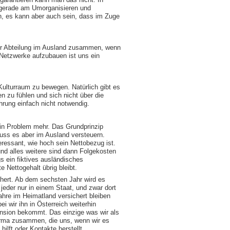
r gerade am Umorganisieren und
n, es kann aber auch sein, dass im Zuge
iner Abteilung im Ausland zusammen, wenn
 Netzwerke aufzubauen ist uns ein
 Kulturraum zu bewegen. Natürlich gibt es
n zu fühlen und sich nicht über die
hrung einfach nicht notwendig.
ein Problem mehr. Das Grundprinzip
muss es aber im Ausland versteuern.
teressant, wie hoch sein Nettobezug ist.
 und alles weitere sind dann Folgekosten
s ein fiktives ausländisches
e Nettogehalt übrig bleibt.
ichert. Ab dem sechsten Jahr wird es
jeder nur in einem Staat, und zwar dort
Jahre im Heimatland versichert bleiben
i wir ihn in Österreich weiterhin
Pension bekommt. Das einzige was wir als
 Firma zusammen, die uns, wenn wir es
lft oder Kontakte herstellt.