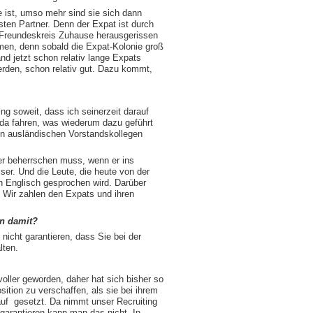
e ist, umso mehr sind sie sich dann
isten Partner. Denn der Expat ist durch
m Freundeskreis Zuhause herausgerissen
men, denn sobald die Expat-Kolonie groß
nd jetzt schon relativ lange Expats
rden, schon relativ gut. Dazu kommt,
ing soweit, dass ich seinerzeit darauf
oda fahren, was wiederum dazu geführt
en ausländischen Vorstandskollegen
der beherrschen muss, wenn er ins
er. Und die Leute, die heute von der
n Englisch gesprochen wird. Darüber
 Wir zahlen den Expats und ihren
en damit?
nicht garantieren, dass Sie bei der
lten.
voller geworden, daher hat sich bisher so
ition zu verschaffen, als sie bei ihrem
uf gesetzt. Da nimmt unser Recruiting
garantieren kann man das nicht. In