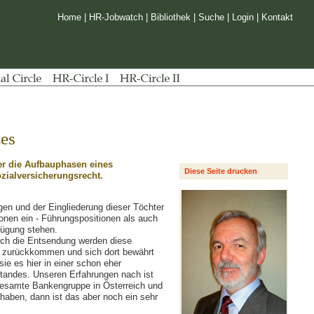
Home
|
HR-Jobwatch
|
Bibliothek
|
Suche
|
Login
|
Kontakt
zes
er die Aufbauphasen eines
Diese Seite drucken
ozialversicherungsrecht.
en und der Eingliederung dieser Töchter
ionen ein - Führungspositionen als auch
fügung stehen.
urch die Entsendung werden diese
e zurückkommen und sich dort bewährt
ie es hier in einer schon eher
standes. Unseren Erfahrungen nach ist
 gesamte Bankengruppe in Österreich und
 haben, dann ist das aber noch ein sehr