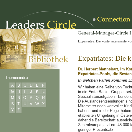
Expatriates: Die kostenintensivste Fo
Expatriates: Die 
Dr. Herbert Mannsbart, im K
Expatriates-Pools, die Bestan
Themenindex
In welchen Fällen kommen Ex
A
B
C
D
E
F
Wir haben eine Reihe von Tocht
G
H
I
J
K
L
in die Erste Bank - Gruppe, set
Spezialistenaufgaben - bei den
M
N
O
P
Q
R
Die Auslandsentsendungen sind 
S
T
U
V
W
X
Mitarbeiter noch wertvoller f
Y
Z
haben - und in der Regel haben 
etablierten Umgebung in Österr
daher die Bereitschaft ausreic
Zentraleuropa jetzt ca. 45.000 
geringer Prozentsatz.