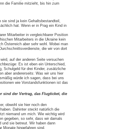
n die Familie mitzieht, bis hin zum
sie sind ja kein Gehaltsbestandteil,
sächlich hat. Wenn er in Prag ein Kind in
rer Mitarbeiter in vergleichbarer Position
hischen Mitarbeiters in die Ukraine kein
ch Österreich aber sehr wohl. Wobei man
Durchschnittsverdienste, die wir von dort
 wird, auf der anderen Seite versuchen
achbezüge: Es ist eben ein Unterschied,
, Schulgeld für drei Kinder, zusätzliche
en aber andererseits: Was wir uns hier
lsmäßig würde ich sagen, dass bei uns
ositionen wie Vorstandsfunktionen ist das
 sind der Vertrag, das Flugticket, die
er, obwohl sie hier noch den
haben. Dahinter steckt natürlich die
tzt niemand um mich. Wie wichtig wird
n gegeben, so sehr, dass wir damals
d und sie betreut. Wir haben dann
r Monate hingefahren sind.