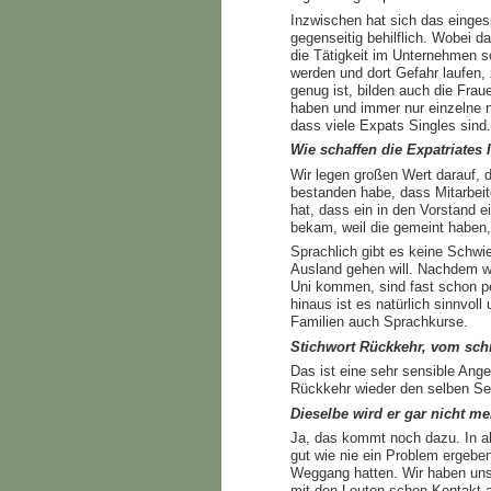
Inzwischen hat sich das eingesp
gegenseitig behilflich. Wobei d
die Tätigkeit im Unternehmen s
werden und dort Gefahr laufen,
genug ist, bilden auch die Fra
haben und immer nur einzelne 
dass viele Expats Singles sind.
Wie schaffen die Expatriates
Wir legen großen Wert darauf, da
bestanden habe, dass Mitarbeit
hat, dass ein in den Vorstand 
bekam, weil die gemeint haben,
Sprachlich gibt es keine Schwi
Ausland gehen will. Nachdem wi
Uni kommen, sind fast schon pe
hinaus ist es natürlich sinnvo
Familien auch Sprachkurse.
Stichwort Rückkehr, vom sch
Das ist eine sehr sensible Ange
Rückkehr wieder den selben Ses
Dieselbe wird er gar nicht m
Ja, das kommt noch dazu. In all
gut wie nie ein Problem ergeben
Weggang hatten. Wir haben uns
mit den Leuten schon Kontakt a