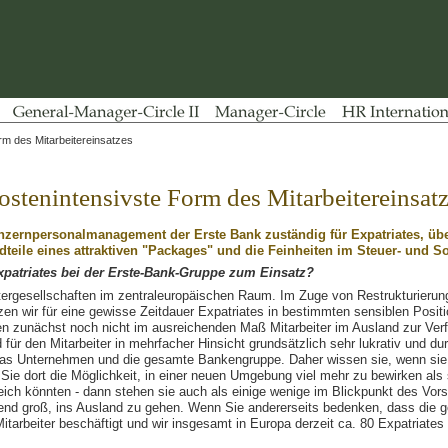
rm des Mitarbeitereinsatzes
kostenintensivste Form des Mitarbeitereinsat
onzernpersonalmanagement der Erste Bank zuständig für Expatriates, üb
dteile eines attraktiven "Packages" und die Feinheiten im Steuer- und S
patriates bei der Erste-Bank-Gruppe zum Einsatz?
ergesellschaften im zentraleuropäischen Raum. Im Zuge von Restrukturierung
zen wir für eine gewisse Zeitdauer Expatriates in bestimmten sensiblen Posit
en zunächst noch nicht im ausreichenden Maß Mitarbeiter im Ausland zur Ver
für den Mitarbeiter in mehrfacher Hinsicht grundsätzlich sehr lukrativ und d
ür das Unternehmen und die gesamte Bankengruppe. Daher wissen sie, wenn si
Sie dort die Möglichkeit, in einer neuen Umgebung viel mehr zu bewirken als s
eich könnten - dann stehen sie auch als einige wenige im Blickpunkt des Vor
hend groß, ins Ausland zu gehen. Wenn Sie andererseits bedenken, dass die
Mitarbeiter beschäftigt und wir insgesamt in Europa derzeit ca. 80 Expatriates